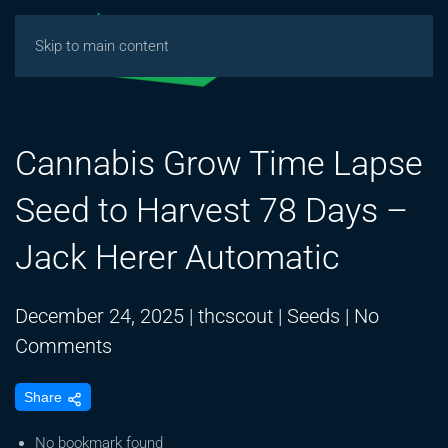
Skip to main content
Cannabis Grow Time Lapse
Seed to Harvest 78 Days –
Jack Herer Automatic
December 24, 2025
|
thcscout
|
Seeds
|
No
on
Comments
Cannabis
Share
Grow
Time
No bookmark found