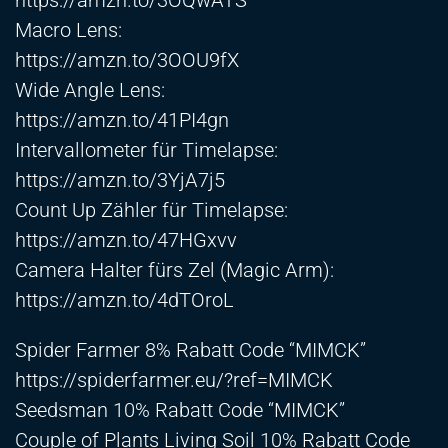
https://amzn.to/3OQwATS
Macro Lens:
https://amzn.to/3OOU9fX
Wide Angle Lens:
https://amzn.to/41PI4gn
Intervallometer für Timelapse:
https://amzn.to/3YjA7j5
Count Up Zähler für Timelapse:
https://amzn.to/47HGxvv
Camera Halter fürs Zel (Magic Arm):
https://amzn.to/4dTOroL
Spider Farmer 8% Rabatt Code “MIMCK”
https://spiderfarmer.eu/?ref=MIMCK
Seedsman 10% Rabatt Code “MIMCK”
Couple of Plants Living Soil 10% Rabatt Code